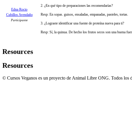
2. ¿En qué tipo de preparaciones las recomendarías?
Edna Rocio
Resp: En sopas. guisos, ensaladas, empanadas, pasteles, tortas.
Cubillos Avendaño
Participante
3. ¿Lograste identificar una fuente de proteína nueva para ti?
Resp: Sí, la quinua. De hecho los frutos secos son una buena fue
Resources
Resources
© Cursos Veganos es un proyecto de Animal Libre ONG. Todos los d