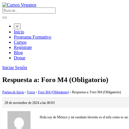
Saltar
al
contenido
+
Inicio
Programa Formativo
Cursos
Regístrate
Blog
Donar
Iniciar Sesión
Respuesta a: Foro M4 (Obligatorio)
Pagina de Inicio
›
Foros
›
Foro M4 (Obligatorio)
›
Respuesta a: Foro M4 (Obligatorio)
28 de noviembre de 2024 a las 00:03
Hola soy de México y mi sustituto favorito es el tofu como es un 