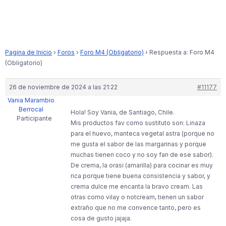
Pagina de Inicio
›
Foros
›
Foro M4 (Obligatorio)
›
Respuesta a: Foro M4
(Obligatorio)
26 de noviembre de 2024 a las 21:22
#11177
Vania Marambio
Berrocal
Hola! Soy Vania, de Santiago, Chile.
Participante
Mis productos fav como sustituto son: Linaza
para el huevo, manteca vegetal astra (porque no
me gusta el sabor de las margarinas y porque
muchas tienen coco y no soy fan de ese sabor).
De crema, la orasi (amarilla) para cocinar es muy
rica porque tiene buena consistencia y sabor, y
crema dulce me encanta la bravo cream. Las
otras como vilay o notcream, tienen un sabor
extraño que no me convence tanto, pero es
cosa de gusto jajaja.