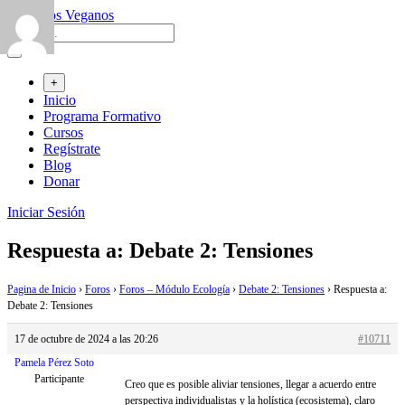
Saltar
al
contenido
+
Inicio
Programa Formativo
Cursos
Regístrate
Blog
Donar
Iniciar Sesión
Respuesta a: Debate 2: Tensiones
Pagina de Inicio
›
Foros
›
Foros – Módulo Ecología
›
Debate 2: Tensiones
›
Respuesta a:
Debate 2: Tensiones
17 de octubre de 2024 a las 20:26
#10711
Pamela Pérez Soto
Participante
Creo que es posible aliviar tensiones, llegar a acuerdo entre
perspectiva individualistas y la holística (ecosistema), claro