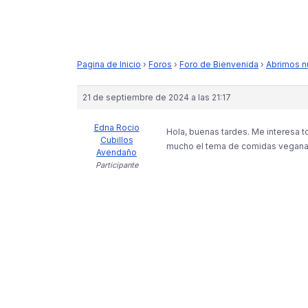
Pagina de Inicio
›
Foros
›
Foro de Bienvenida
›
Abrimos n
21 de septiembre de 2024 a las 21:17
Edna Rocio
Hola, buenas tardes. Me interesa 
Cubillos
mucho el tema de comidas veganas. 
Avendaño
Participante