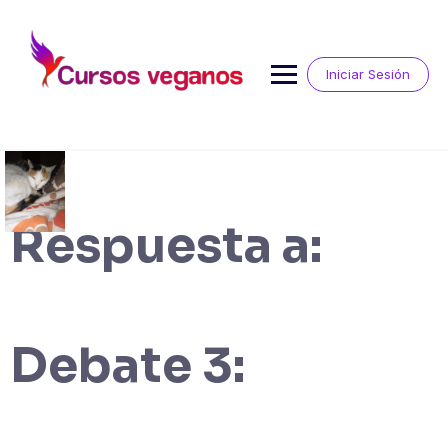
Saltar
al
contenido
Iniciar Sesión
Respuesta a:
Debate 3: