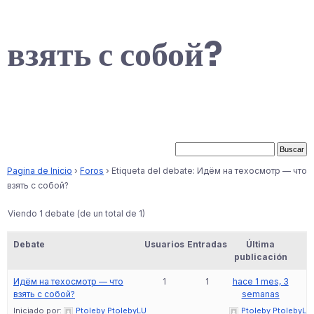
взять с собой?
Pagina de Inicio
›
Foros
›
Etiqueta del debate: Идём на техосмотр — что
взять с собой?
Viendo 1 debate (de un total de 1)
Debate
Usuarios
Entradas
Última
publicación
Идём на техосмотр — что
1
1
hace 1 mes, 3
взять с собой?
semanas
Iniciado por:
Ptoleby PtolebyLU
Ptoleby PtolebyLU