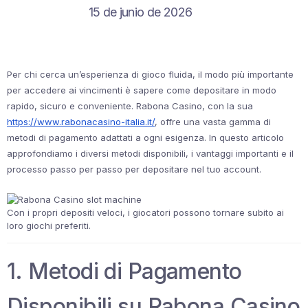
15 de junio de 2026
Per chi cerca un’esperienza di gioco fluida, il modo più importante
per accedere ai vincimenti è sapere come depositare in modo
rapido, sicuro e conveniente. Rabona Casino, con la sua
https://www.rabonacasino-italia.it/
, offre una vasta gamma di
metodi di pagamento adattati a ogni esigenza. In questo articolo
approfondiamo i diversi metodi disponibili, i vantaggi importanti e il
processo passo per passo per depositare nel tuo account.
Con i propri depositi veloci, i giocatori possono tornare subito ai
loro giochi preferiti.
1. Metodi di Pagamento
Disponibili su Rabona Casino