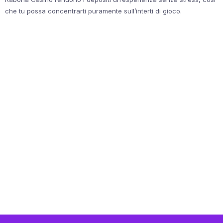
che tu possa concentrarti puramente sull’interti di gioco.
Resources
Resources