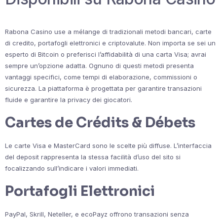
Rabona Casino use a mélange di tradizionali metodi bancari, carte
di credito, portafogli elettronici e criptovalute. Non importa se sei un
esperto di Bitcoin o preferisci l’affidabilità di una carta Visa; avrai
sempre un’opzione adatta. Ognuno di questi metodi presenta
vantaggi specifici, come tempi di elaborazione, commissioni o
sicurezza. La piattaforma è progettata per garantire transazioni
fluide e garantire la privacy dei giocatori.
Cartes de Crédits & Débets
Le carte Visa e MasterCard sono le scelte più diffuse. L’interfaccia
del deposit rappresenta la stessa facilità d’uso del sito si
focalizzando sull’indicare i valori immediati.
Portafogli Elettronici
PayPal, Skrill, Neteller, e ecoPayz offrono transazioni senza