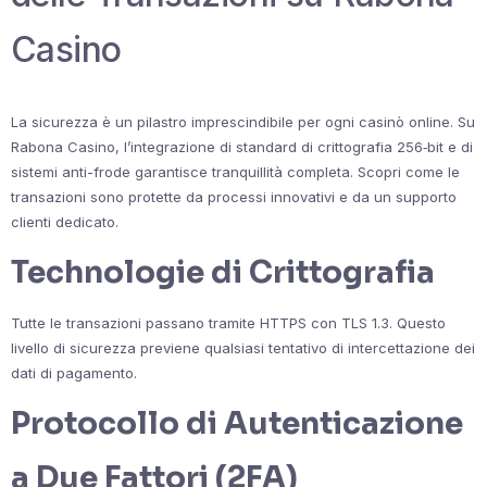
Casino
La sicurezza è un pilastro imprescindibile per ogni casinò online. Su
Rabona Casino, l’integrazione di standard di crittografia 256‑bit e di
sistemi anti-frode garantisce tranquillità completa. Scopri come le
transazioni sono protette da processi innovativi e da un supporto
clienti dedicato.
Technologie di Crittografia
Tutte le transazioni passano tramite HTTPS con TLS 1.3. Questo
livello di sicurezza previene qualsiasi tentativo di intercettazione dei
dati di pagamento.
Protocollo di Autenticazione
a Due Fattori (2FA)