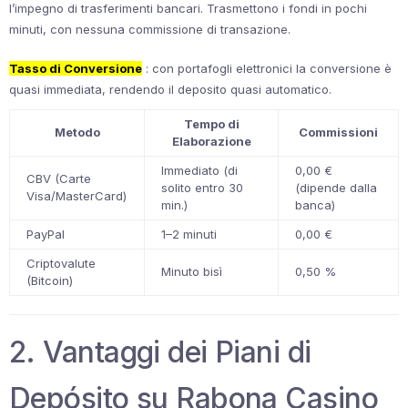
l’impegno di trasferimenti bancari. Trasmettono i fondi in pochi
minuti, con nessuna commissione di transazione.
Tasso di Conversione
: con portafogli elettronici la conversione è
quasi immediata, rendendo il deposito quasi automatico.
Tempo di
Metodo
Commissioni
Elaborazione
Immediato (di
0,00 €
CBV (Carte
solito entro 30
(dipende dalla
Visa/MasterCard)
min.)
banca)
PayPal
1–2 minuti
0,00 €
Criptovalute
Minuto bisì
0,50 %
(Bitcoin)
2. Vantaggi dei Piani di
Depósito su Rabona Casino