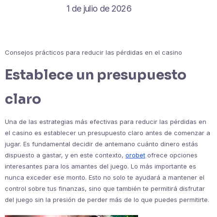
1 de julio de 2026
Consejos prácticos para reducir las pérdidas en el casino
Establece un presupuesto
claro
Una de las estrategias más efectivas para reducir las pérdidas en
el casino es establecer un presupuesto claro antes de comenzar a
jugar. Es fundamental decidir de antemano cuánto dinero estás
dispuesto a gastar, y en este contexto,
orobet
ofrece opciones
interesantes para los amantes del juego. Lo más importante es
nunca exceder ese monto. Esto no solo te ayudará a mantener el
control sobre tus finanzas, sino que también te permitirá disfrutar
del juego sin la presión de perder más de lo que puedes permitirte.