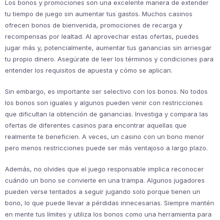
Los bonos y promociones son una excelente manera de extender
tu tiempo de juego sin aumentar tus gastos. Muchos casinos
ofrecen bonos de bienvenida, promociones de recarga y
recompensas por lealtad. Al aprovechar estas ofertas, puedes
jugar más y, potencialmente, aumentar tus ganancias sin arriesgar
tu propio dinero. Asegúrate de leer los términos y condiciones para
entender los requisitos de apuesta y cómo se aplican.
Sin embargo, es importante ser selectivo con los bonos. No todos
los bonos son iguales y algunos pueden venir con restricciones
que dificultan la obtención de ganancias. Investiga y compara las
ofertas de diferentes casinos para encontrar aquellas que
realmente te beneficien. A veces, un casino con un bono menor
pero menos restricciones puede ser más ventajoso a largo plazo.
Además, no olvides que el juego responsable implica reconocer
cuándo un bono se convierte en una trampa. Algunos jugadores
pueden verse tentados a seguir jugando solo porque tienen un
bono, lo que puede llevar a pérdidas innecesarias. Siempre mantén
en mente tus límites y utiliza los bonos como una herramienta para