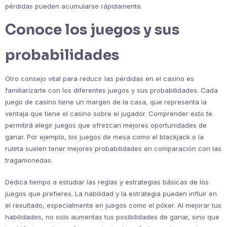
pérdidas pueden acumularse rápidamente.
Conoce los juegos y sus
probabilidades
Otro consejo vital para reducir las pérdidas en el casino es
familiarizarte con los diferentes juegos y sus probabilidades. Cada
juego de casino tiene un margen de la casa, que representa la
ventaja que tiene el casino sobre el jugador. Comprender esto te
permitirá elegir juegos que ofrezcan mejores oportunidades de
ganar. Por ejemplo, los juegos de mesa como el blackjack o la
ruleta suelen tener mejores probabilidades en comparación con las
tragamonedas.
Dedica tiempo a estudiar las reglas y estrategias básicas de los
juegos que prefieres. La habilidad y la estrategia pueden influir en
el resultado, especialmente en juegos como el póker. Al mejorar tus
habilidades, no solo aumentas tus posibilidades de ganar, sino que