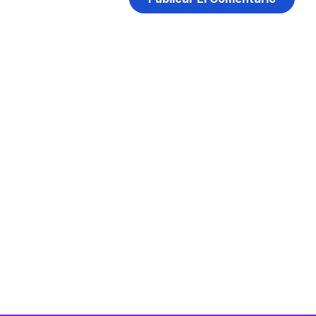
Resources
Resources