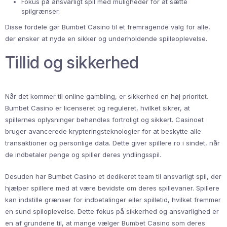
Fokus på ansvarligt spil med muligheder for at sætte
spilgrænser.
Disse fordele gør Bumbet Casino til et fremragende valg for alle,
der ønsker at nyde en sikker og underholdende spilleoplevelse.
Tillid og sikkerhed
Når det kommer til online gambling, er sikkerhed en høj prioritet.
Bumbet Casino er licenseret og reguleret, hvilket sikrer, at
spillernes oplysninger behandles fortroligt og sikkert. Casinoet
bruger avancerede krypteringsteknologier for at beskytte alle
transaktioner og personlige data. Dette giver spillere ro i sindet, når
de indbetaler penge og spiller deres yndlingsspil.
Desuden har Bumbet Casino et dedikeret team til ansvarligt spil, der
hjælper spillere med at være bevidste om deres spillevaner. Spillere
kan indstille grænser for indbetalinger eller spilletid, hvilket fremmer
en sund spiloplevelse. Dette fokus på sikkerhed og ansvarlighed er
en af grundene til, at mange vælger Bumbet Casino som deres