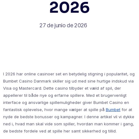
2026
27 de junio de 2026
I 2026 har online casinoer set en betydelig stigning i popularitet, og
Bumbet Casino Danmark skiller sig ud med sine hurtige indskud via
Visa og Mastercard. Dette casino tilbyder et væld af spil, der
appellerer til både nye og erfarne spillere. Med et brugervenligt
interface og ansvarlige spillemuligheder giver Bumbet Casino en
fantastisk oplevelse, hvor mange vælger at spille på
Bumbet
for at
nyde de bedste bonusser og kampagner. I denne artikel vil vi dykke
ned i, hvad man skal vide som spiller, hvordan man kommer i gang,
de bedste fordele ved at spille her samt sikkerhed og tillid.