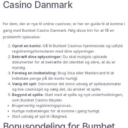
Casino Danmark
For dem, der er nye til online casinoer, er her en guide til at komme i
gang med Bumbet Casino Danmark. Følg disse trin for at få en
problemfri oplevelse:
Opret en konto:
Gå til Bumbet Casinos hjemmeside og udfyld
registreringsformularen med dine oplysninger.
Bekræft dine oplysninger:
Du skal muligvis uploade
dokumenter for at bekræfte din identitet og sikre, at du er
myndig.
Foretag en indbetaling:
Brug Visa eller Mastercard til at
indbetale penge på din konto hurtigt.
Vælg dit spil:
Gennemse det store udvalg af spilleautomater
og live casinospil og vælg det, du ønsker at spille.
Begynd at spille:
Start med at spille og nyd underholdningen,
som Bumbet Casino tilbyder.
Brugervenlig registreringsproces.
Hurtige indbetalinger for at komme i gang hurtigt.
Stort udvalg af spil til rådighed.
Bonusopdeling for Bumbet