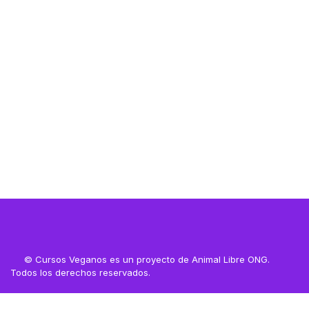
Resources
Resources
© Cursos Veganos es un proyecto de Animal Libre ONG.
Todos los derechos reservados.