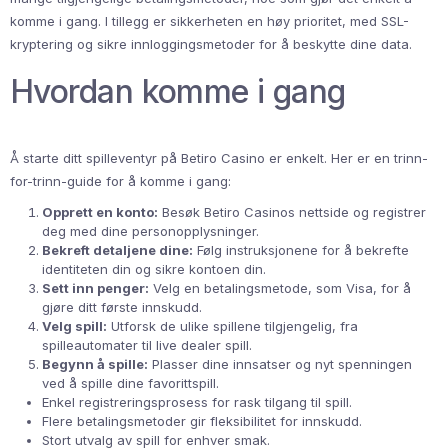
komme i gang. I tillegg er sikkerheten en høy prioritet, med SSL-
kryptering og sikre innloggingsmetoder for å beskytte dine data.
Hvordan komme i gang
Å starte ditt spilleventyr på Betiro Casino er enkelt. Her er en trinn-
for-trinn-guide for å komme i gang:
Opprett en konto:
Besøk Betiro Casinos nettside og registrer
deg med dine personopplysninger.
Bekreft detaljene dine:
Følg instruksjonene for å bekrefte
identiteten din og sikre kontoen din.
Sett inn penger:
Velg en betalingsmetode, som Visa, for å
gjøre ditt første innskudd.
Velg spill:
Utforsk de ulike spillene tilgjengelig, fra
spilleautomater til live dealer spill.
Begynn å spille:
Plasser dine innsatser og nyt spenningen
ved å spille dine favorittspill.
Enkel registreringsprosess for rask tilgang til spill.
Flere betalingsmetoder gir fleksibilitet for innskudd.
Stort utvalg av spill for enhver smak.