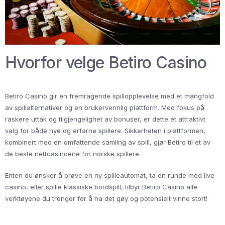
Hvorfor velge Betiro Casino
Betiro Casino gir en fremragende spillopplevelse med et mangfold
av spillalternativer og en brukervennlig plattform. Med fokus på
raskere uttak og tilgjengelighet av bonuser, er dette et attraktivt
valg for både nye og erfarne spillere. Sikkerheten i plattformen,
kombinert med en omfattende samling av spill, gjør Betiro til et av
de beste nettcasinoene for norske spillere.
Enten du ønsker å prøve en ny spilleautomat, ta en runde med live
casino, eller spille klassiske bordspill, tilbyr Betiro Casino alle
verktøyene du trenger for å ha det gøy og potensielt vinne stort!