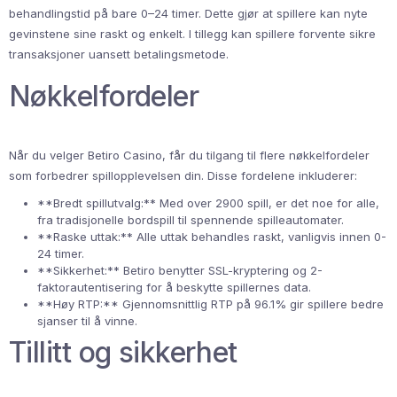
behandlingstid på bare 0–24 timer. Dette gjør at spillere kan nyte
gevinstene sine raskt og enkelt. I tillegg kan spillere forvente sikre
transaksjoner uansett betalingsmetode.
Nøkkelfordeler
Når du velger Betiro Casino, får du tilgang til flere nøkkelfordeler
som forbedrer spillopplevelsen din. Disse fordelene inkluderer:
**Bredt spillutvalg:** Med over 2900 spill, er det noe for alle,
fra tradisjonelle bordspill til spennende spilleautomater.
**Raske uttak:** Alle uttak behandles raskt, vanligvis innen 0-
24 timer.
**Sikkerhet:** Betiro benytter SSL-kryptering og 2-
faktorautentisering for å beskytte spillernes data.
**Høy RTP:** Gjennomsnittlig RTP på 96.1% gir spillere bedre
sjanser til å vinne.
Tillitt og sikkerhet