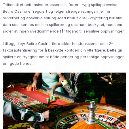
Tilliten til et nettcasino er essensiell for en trygg spillopplevelse.
Betiro Casino er regulert og følger strenge retningslinjer for
sikkerhet og ansvarlig spilling. Med bruk av SSL-kryptering blir alle
data som sendes mellom spilleren og casinoet beskyttet, noe som
sikrer at ingen uvedkommende får tilgang til sensitive opplysninger.
I tillegg tilbyr Betiro Casino flere sikkerhetsfunksjoner som 2-
faktorautentisering for å beskytte kontoen din ytterligere. Dette gir
spillere en trygghet om at både penger og personlige opplysninger
er i gode hender.