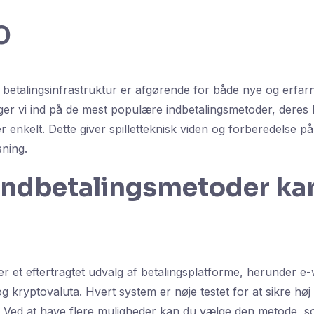
o
betalingsinfrastruktur er afgørende for både nye og erfarne
ger vi ind på de mest populære indbetalingsmetoder, deres k
 enkelt. Dette giver spilletteknisk viden og forberedelse p
sning.
 Indbetalingsmetoder ka
er et eftertragtet udvalg af betalingsplatforme, herunder e-w
g kryptovaluta. Hvert system er nøje testet for at sikre høj
. Ved at have flere muligheder kan du vælge den metode, 