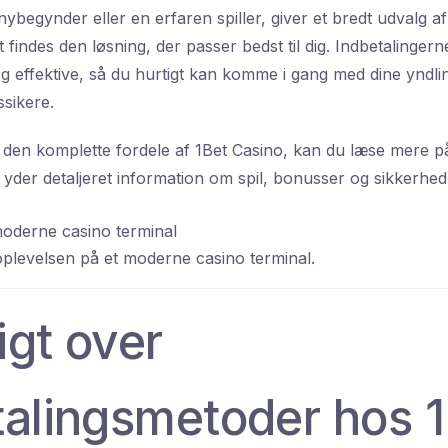
ybegynder eller en erfaren spiller, giver et bredt udvalg a
l at findes den løsning, der passer bedst til dig. Indbetalingerne
 effektive, så du hurtigt kan komme i gang med dine yndling
ssikere.
e den komplette fordele af 1Bet Casino, kan du læse mere p
r yder detaljeret information om spil, bonusser og sikkerhed
toplevelsen på et moderne casino terminal.
igt over
talingsmetoder hos 