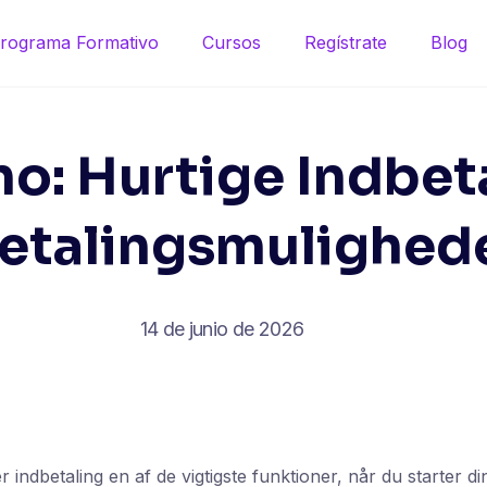
rograma Formativo
Cursos
Regístrate
Blog
no: Hurtige Indbet
etalingsmulighed
14 de junio de 2026
 indbetaling en af de vigtigste funktioner, når du starter din