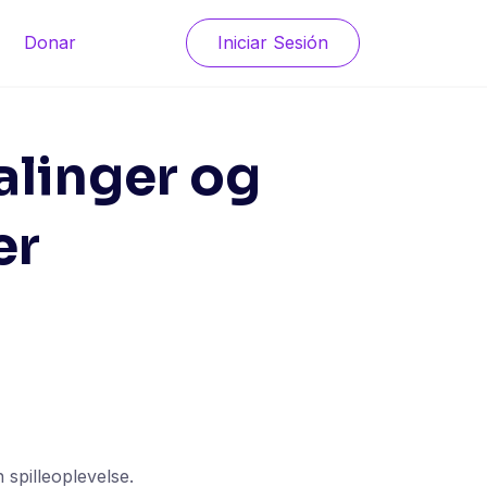
Donar
Iniciar Sesión
alinger og
er
 spilleoplevelse.