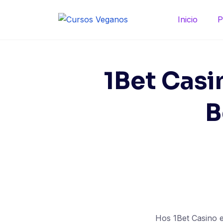
Saltar
al
Inicio
P
contenido
1Bet Casi
B
Hos 1Bet Casino er