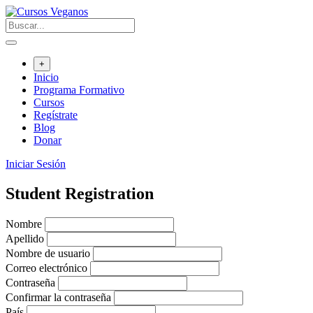
Saltar
al
contenido
+
Inicio
Programa Formativo
Cursos
Regístrate
Blog
Donar
Iniciar Sesión
Student Registration
Nombre
Apellido
Nombre de usuario
Correo electrónico
Contraseña
Confirmar la contraseña
País