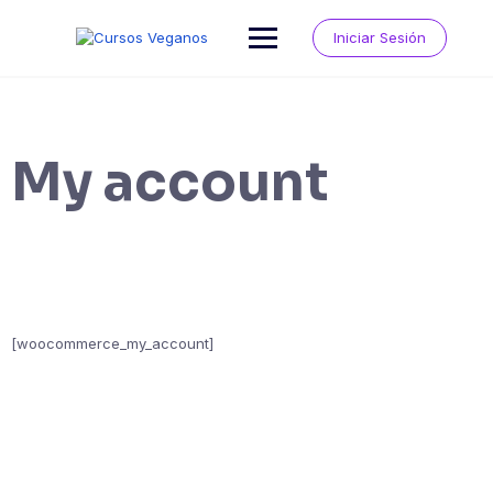
Saltar
al
Iniciar Sesión
contenido
My account
[woocommerce_my_account]