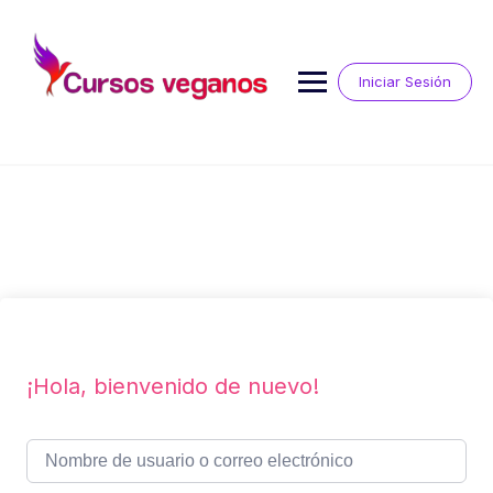
Saltar
al
contenido
Iniciar Sesión
¡Hola, bienvenido de nuevo!