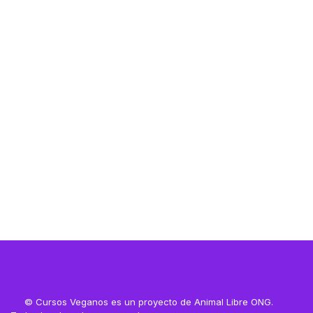
Resources
Resources
© Cursos Veganos es un proyecto de Animal Libre ONG.