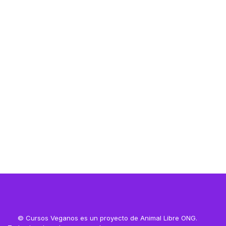
Resources
Resources
© Cursos Veganos es un proyecto de Animal Libre ONG.