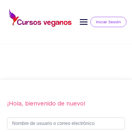
Saltar
al
contenido
Iniciar Sesión
¡Hola, bienvenido de nuevo!