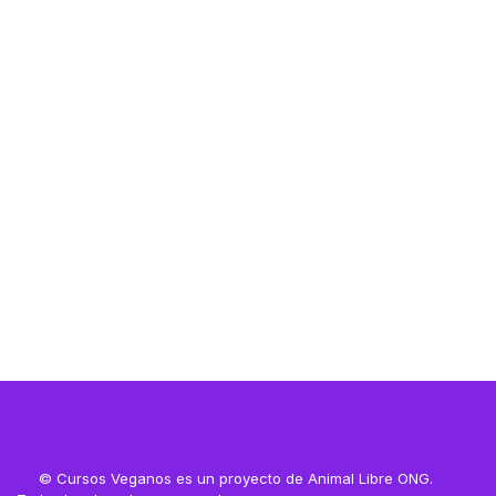
Resources
Resources
© Cursos Veganos es un proyecto de Animal Libre ONG.