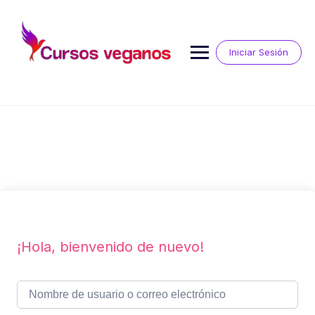
Saltar
al
contenido
Iniciar Sesión
¡Hola, bienvenido de nuevo!