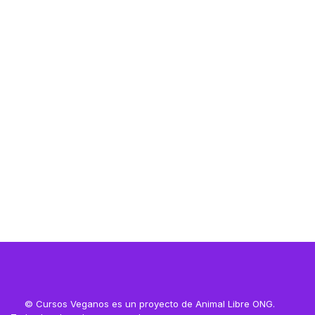
Resources
Resources
© Cursos Veganos es un proyecto de Animal Libre ONG.