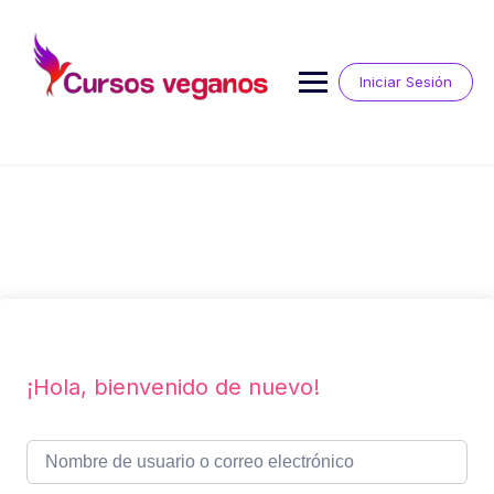
Saltar
al
contenido
Iniciar Sesión
¡Hola, bienvenido de nuevo!