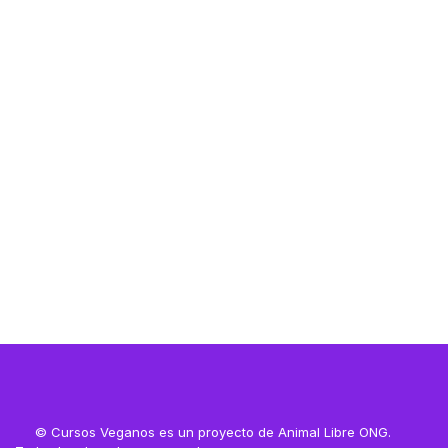
Resources
Resources
© Cursos Veganos es un proyecto de Animal Libre ONG.