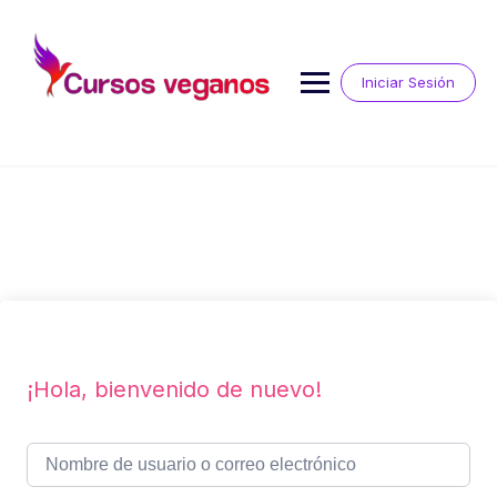
Saltar
al
contenido
Iniciar Sesión
¡Hola, bienvenido de nuevo!