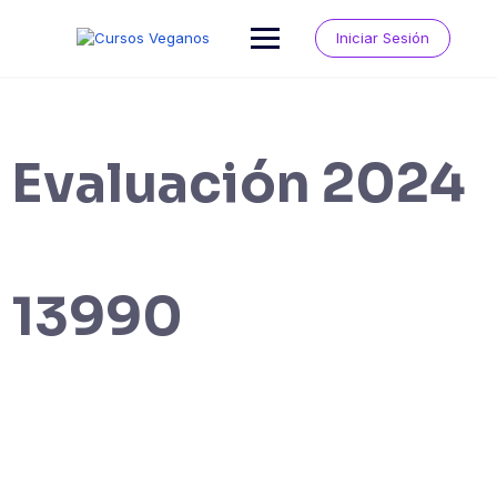
Saltar
al
Iniciar Sesión
contenido
Evaluación 2024
13990